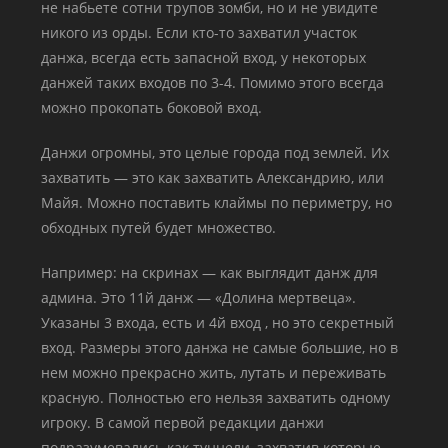
не набьете сотни трупов зомби, но и не увидите
никого из орды. Если кто-то захватил участок
данжа, всегда есть запасной вход, у некоторых
данжей таких входов по 3-4. Помимо этого всегда
можно прокопать боковой вход.
Данжи огромны, это целые города под землей. Их
захватить — это как захватить Александрию, или
Майя. Можно поставить клаймы по периметру, но
обходных путей будет множество.
Например: на скринах — как выглядит данж для
админа. Это 11й данж — «Долина мертвеца».
Указаны 3 входа, есть и 4й вход , но это секретный
вход. Размеры этого данжа не самые большие, но в
нем можно прекрасно жить, лутать и переживать
красную. Полностью его нельзя захватить одному
игроку. В самой первой редакции данжи
подразумевались как туннели, захватив которые,