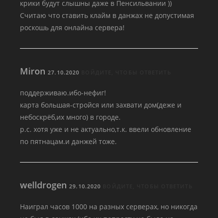
крики будут слышны даже в Пенсильвании ))
Считаю что ставить клайм в данжах не допустимая
роскошь для онлайна сервера!
Miron
27.10.2020
ВОЙДИТЕ, ЧТОБЫ ОТВЕТИТЬ
поддерживаю.ибо-нефиг!
карта большая-стройся или захвати дом(деже и
небоскрёб,их много) в городе.
р.с. хотя уже и не актуально,т.к. ввели обновление
по пятнацам.и данжей тоже.
welldrogen
29.10.2020
ВОЙДИТЕ, ЧТОБЫ ОТВЕТИТЬ
Наиграл часов 1000 на разных серверах, но никогда