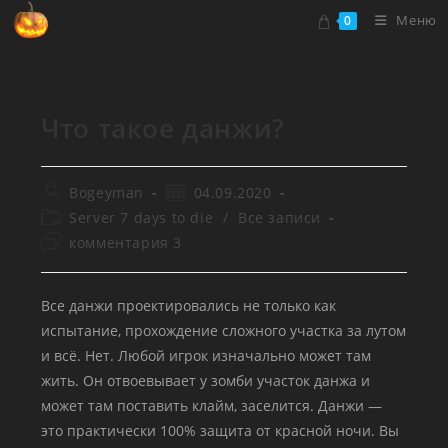
Перейти
Меню
0
к
содержимому
Что такое данжи?
Автор
Запись
Bogeyman
04.09.2020
записи:
опубликована:
Рубрика
Server 7 days to die
/
Все записи
записи:
Комментарии
комментария 3
к
записи:
Все данжи проектировались не только как
испытание, прохождение сложного участка за лутом
и всё. Нет. Любой игрок изначально может там
жить. Он отвоевывает у зомби участок данжа и
может там поставить клайм, заселится. Данжи —
это практически 100% защита от красной ночи. Вы