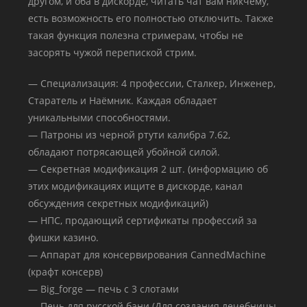
другом, и оба в дискорде, читать чат вам никчему,
есть возможность его полностью отключить. Также
такая функция полезна стримерам, чтобы не
засорять чужой перепиской стрим.
— Специализация: 4 профессии, Сталкер, Инженер,
Старатель и Наёмник. Каждая обладает
уникальными способностями.
— Патроны из черной ртути калибра 7.62,
обладают потрясающей убойной силой.
— Секретная модификация 2 шт. (информацию об
этих модификациях ищите в дискорде, канал
обсуждения секретных модификаций)
— НПС, продающий сертификаты профессий за
фишки казино.
— Аппарат для консервирования CannedMachine
(крафт консерв)
— Big_forge — печь с 3 слотами
— Печь для русской бани (Для создания лечебницы