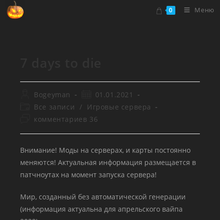
Перейти
Меню
0
к
содержимому
7 days to die
Автор
Запись
Bogeyman
01.01.2021
записи:
опубликована:
Рубрика
Все записи
/
Игровые сервера
записи:
Комментарии
комментариев 36
к
записи:
Внимание! Моды на серверах, и карты постоянно
меняются! Актуальная информация размещается в
патчноутах на момент запуска сервера!
Мир, созданный без автоматической генерации
(информация актуальна для апрельского вайпа