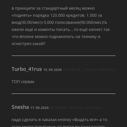
в принципе за стандартный месяц можно
«поднять» порядка 120.000 кредитов. 1.000 за
вход(30.00/мес)+3.000 голосование(90.000/мес)?а
ежели ещё и коменты писать….то ещё капнет.так
что вполне можно поднакопить на технику и
огнестрел какой?
Turbo_41rus
15.09.2020
ВОЙДИТЕ, ЧТОБЫ ОТВЕТИТЬ
ТОП сервак
Snesha
17.09.2020
ВОЙДИТЕ, ЧТОБЫ ОТВЕТИТЬ
надо сделать в заказах кнопку «Выдать все» а то
если много покупаешь то после выдачи одного