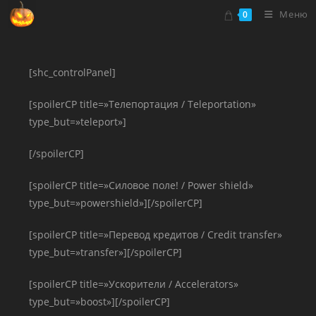
Перейти
Меню
0
к
содержимому
[shc_controlPanel]
[spoilerCP title=»Телепортация / Teleportation»
type_but=»teleport»]
[/spoilerCP]
[spoilerCP title=»Силовое поле! / Power shield»
type_but=»powershield»][/spoilerCP]
[spoilerCP title=»Перевод кредитов / Credit transfer»
type_but=»transfer»][/spoilerCP]
[spoilerCP title=»Ускорители / Accelerators»
type_but=»boost»][/spoilerCP]