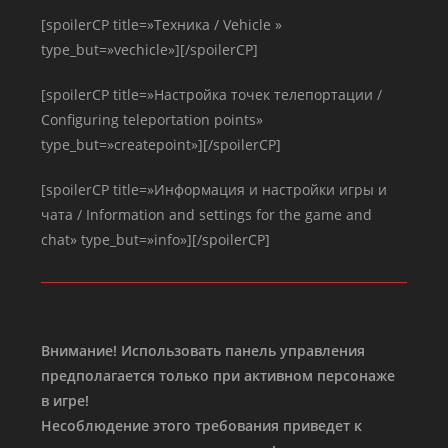
[spoilerCP title=»Техника / Vehicle »
type_but=»vechicle»][/spoilerCP]
[spoilerCP title=»Настройка точек телепортации /
Configuring teleportation points»
type_but=»createpoint»][/spoilerCP]
[spoilerCP title=»Информация и настройки игры и
чата / Information and settings for the game and
chat» type_but=»info»][/spoilerCP]
Внимание! Использовать панель управления
предполагается только при активном персонаже
в игре!
Несоблюдение этого требования приведет к