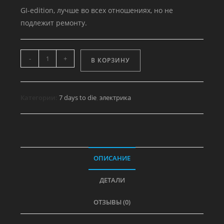
GI-edition, лучше во всех отношениях, но не
подлежит ремонту.
Количество
-
+
В КОРЗИНУ
товара
Автомобильный
аккумулятор
Категории:
7 days to die
,
электрика
ОПИСАНИЕ
ДЕТАЛИ
ОТЗЫВЫ (0)