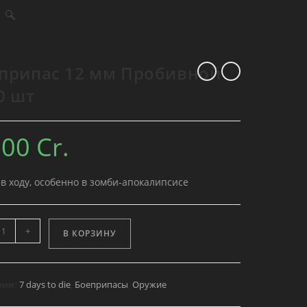
Переключить
поиск
припас 12 мм Пробивной
по
0 шт
веб-
сайту
000
Cr.
 в ходу, особенно в зомби-апокалипсисе
ство
+
В КОРЗИНУ
ипас
рии:
7 days to die
,
Боеприпасы
,
Оружие