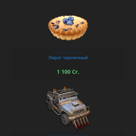
7 days to die
,
Еда
В КОРЗИНУ
Пирог черничный
1 100
Cr.
7 days to die
,
Транспорт