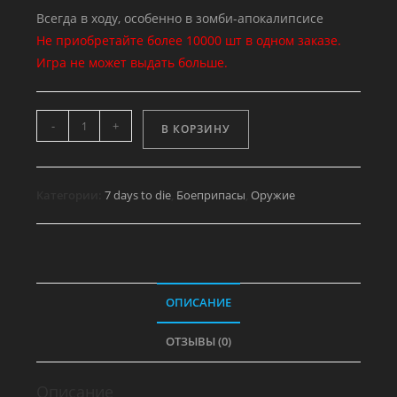
Всегда в ходу, особенно в зомби-апокалипсисе
Не приобретайте более 10000 шт в одном заказе.
Игра не может выдать больше.
Количество
-
+
В КОРЗИНУ
товара
Боеприпас
9мм
Категории:
7 days to die
,
Боеприпасы
,
Оружие
зажигательные
х100
шт
ОПИСАНИЕ
ОТЗЫВЫ (0)
Описание