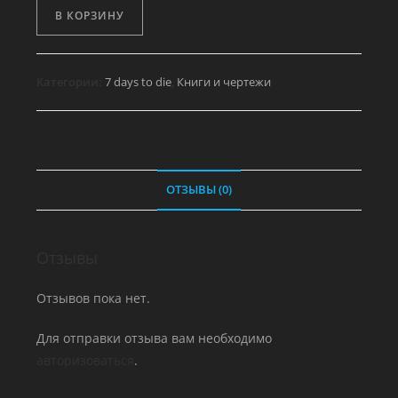
Количество
В КОРЗИНУ
товара
Везучий
искатель,
Категории:
7 days to die
,
Книги и чертежи
том
4
ОТЗЫВЫ (0)
Отзывы
Отзывов пока нет.
Для отправки отзыва вам необходимо
авторизоваться
.