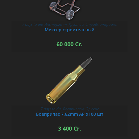
7 days to die
,
Инструмент
,
Креатив
,
Стройматериалы
В КОРЗИНУ
Миксер строительный
60 000
Cr.
7 days to die
,
Боеприпасы
,
Оружие
В КОРЗИНУ
Боеприпас 7,62mm AP х100 шт
3 400
Cr.