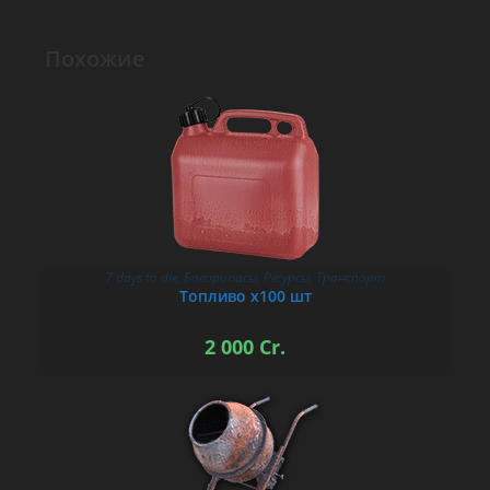
Похожие
7 days to die
,
Боеприпасы
,
Ресурсы
,
Транспорт
В КОРЗИНУ
Топливо х100 шт
2 000
Cr.