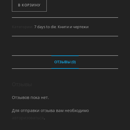
Количество
В КОРЗИНУ
товара
Везучий
искатель,
Категории:
7 days to die
,
Книги и чертежи
том
6
ОТЗЫВЫ (0)
Отзывы
Отзывов пока нет.
Для отправки отзыва вам необходимо
авторизоваться
.