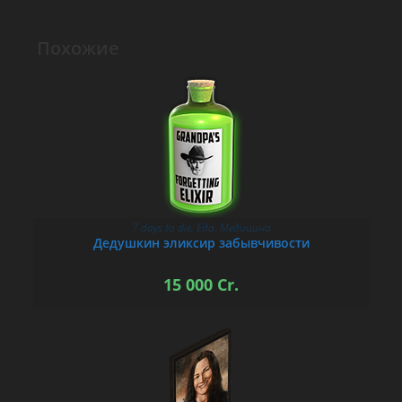
Похожие
7 days to die
,
Еда
,
Медицина
В КОРЗИНУ
Дедушкин эликсир забывчивости
15 000
Cr.