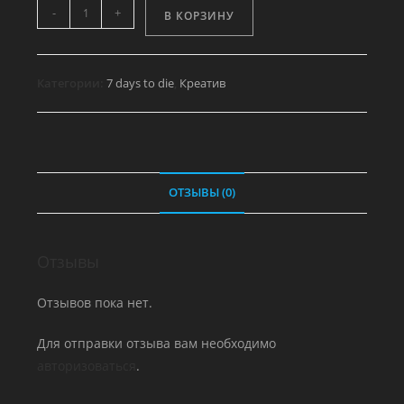
Количество
-
+
В КОРЗИНУ
товара
Веревка
висельника
Категории:
7 days to die
,
Креатив
петля
ОТЗЫВЫ (0)
Отзывы
Отзывов пока нет.
Для отправки отзыва вам необходимо
авторизоваться
.