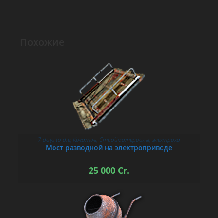
Похожие
7 days to die
,
Креатив
,
Стройматериалы
,
электрика
В КОРЗИНУ
Мост разводной на электроприводе
25 000
Cr.