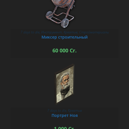
7 days to die
,
Инструмент
,
Креатив
,
Стройматериалы
В КОРЗИНУ
Миксер строительный
60 000
Cr.
7 days to die
,
Креатив
В КОРЗИНУ
Портрет Ноя
1 000
Cr.