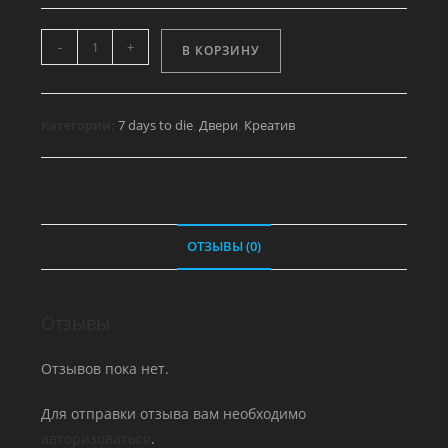
Количество
-
+
В КОРЗИНУ
товара
Входная
дверь
Категории:
7 days to die
,
Двери
,
Креатив
с
москитной
сеткой
ОТЗЫВЫ (0)
Отзывы
Отзывов пока нет.
Для отправки отзыва вам необходимо
авторизоваться
.