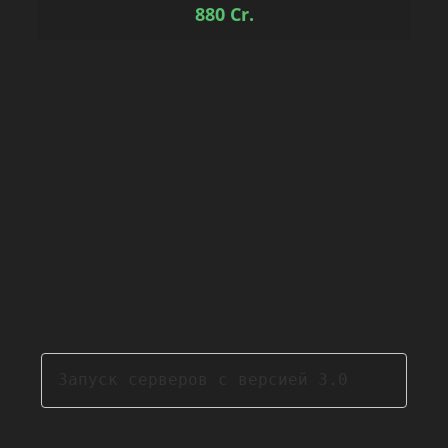
880
Cr.
Запуск серверов с версией 3.0