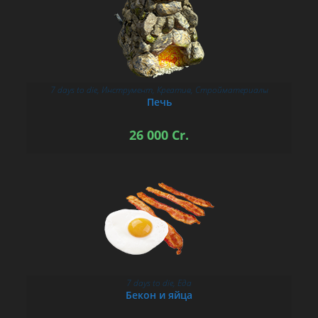
7 days to die
,
Инструмент
,
Креатив
,
Стройматериалы
В КОРЗИНУ
Печь
26 000
Cr.
7 days to die
,
Еда
В КОРЗИНУ
Бекон и яйца