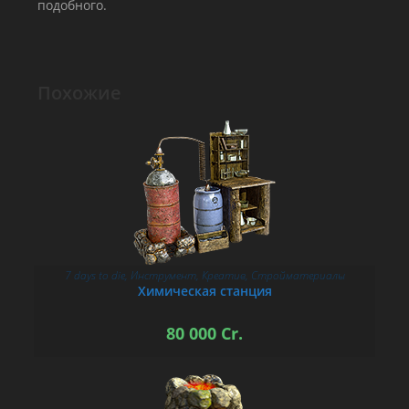
подобного.
Похожие
7 days to die
,
Инструмент
,
Креатив
,
Стройматериалы
В КОРЗИНУ
Химическая станция
80 000
Cr.