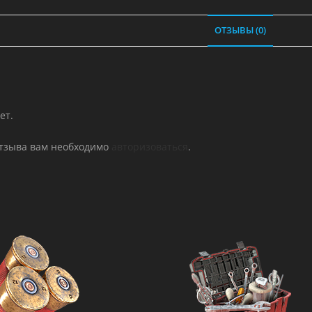
том
2
ОТЗЫВЫ (0)
ет.
отзыва вам необходимо
авторизоваться
.