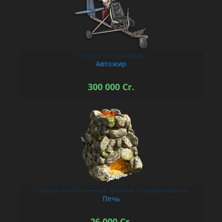
7 days to die
,
Транспорт
В КОРЗИНУ
Автожир
300 000
Cr.
7 days to die
,
Инструмент
,
Креатив
,
Стройматериалы
В КОРЗИНУ
Печь
26 000
Cr.