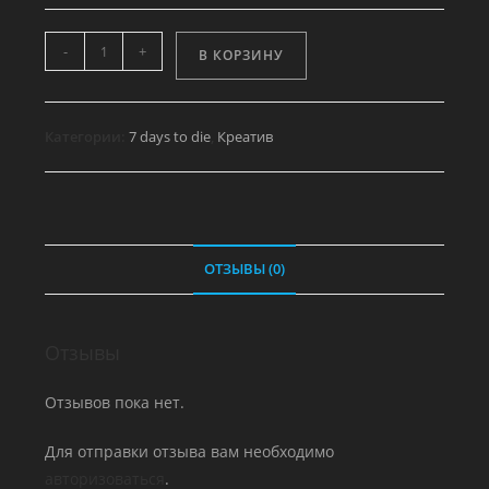
Количество
-
+
В КОРЗИНУ
товара
Двигатель
автомобиля
Категории:
7 days to die
,
Креатив
горизонтально
ОТЗЫВЫ (0)
Отзывы
Отзывов пока нет.
Для отправки отзыва вам необходимо
авторизоваться
.