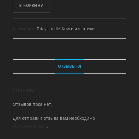
Количество
В КОРЗИНУ
товара
Дневник
охотника,
Категории:
7 days to die
,
Книги и чертежи
том
3
ОТЗЫВЫ (0)
Отзывы
Отзывов пока нет.
Для отправки отзыва вам необходимо
авторизоваться
.