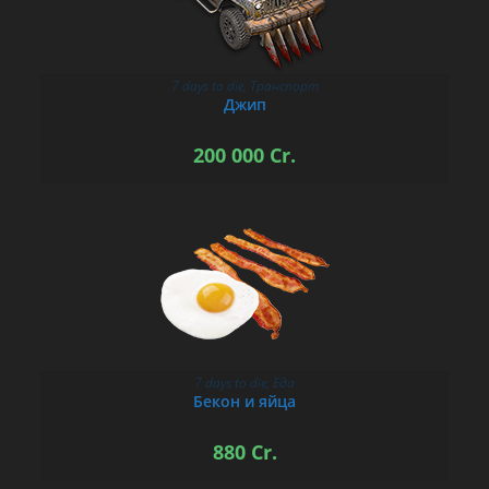
7 days to die
,
Транспорт
В КОРЗИНУ
Джип
200 000
Cr.
7 days to die
,
Еда
В КОРЗИНУ
Бекон и яйца
880
Cr.