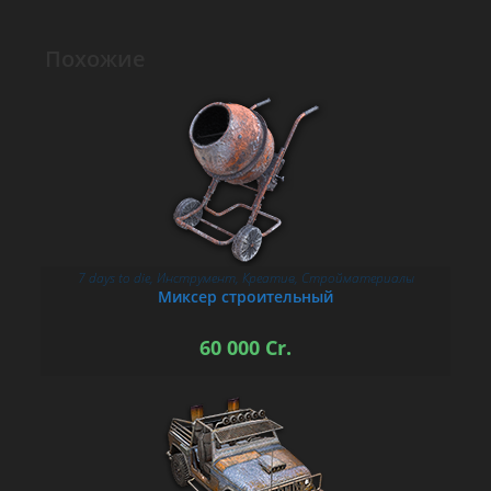
Похожие
7 days to die
,
Инструмент
,
Креатив
,
Стройматериалы
В КОРЗИНУ
Миксер строительный
60 000
Cr.