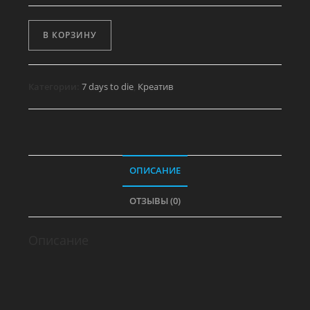
Количество
В КОРЗИНУ
товара
Жерло
печной
Категории:
7 days to die
,
Креатив
трубы
с
белым
дымом
ОПИСАНИЕ
ОТЗЫВЫ (0)
Описание