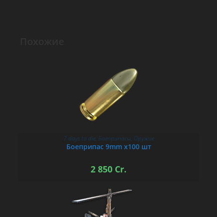
Похожие
7 days to die
,
Боеприпасы
,
Оружие
В КОРЗИНУ
Боеприпас 9mm х100 шт
2 850
Cr.