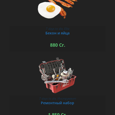
7 days to die
,
Еда
В КОРЗИНУ
Бекон и яйца
880
Cr.
7 days to die
,
Инструмент
В КОРЗИНУ
Ремонтный набор
1 850
Cr.