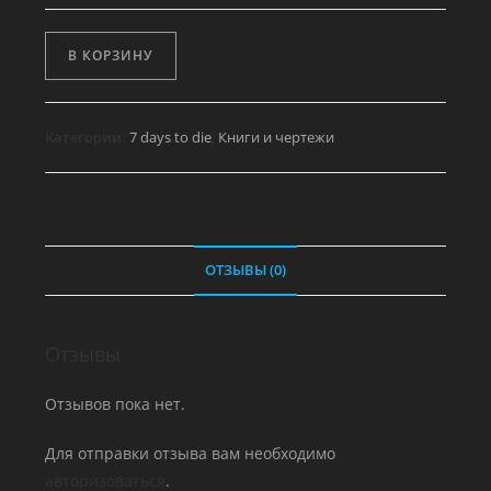
Количество
В КОРЗИНУ
товара
Магнум
–
Категории:
7 days to die
,
Книги и чертежи
блюститель
закона,
том
4
ОТЗЫВЫ (0)
Отзывы
Отзывов пока нет.
Для отправки отзыва вам необходимо
авторизоваться
.