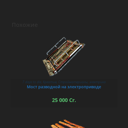
Похожие
7 days to die
,
Креатив
,
Стройматериалы
,
электрика
В КОРЗИНУ
Мост разводной на электроприводе
25 000
Cr.