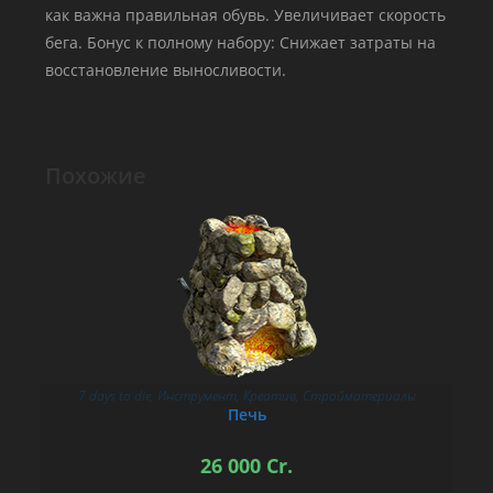
как важна правильная обувь. Увеличивает скорость
бега. Бонус к полному набору: Снижает затраты на
восстановление выносливости.
Похожие
7 days to die
,
Инструмент
,
Креатив
,
Стройматериалы
В КОРЗИНУ
Печь
26 000
Cr.