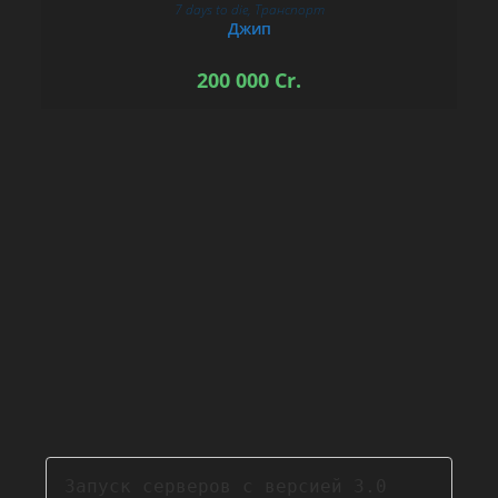
7 days to die
,
Транспорт
В КОРЗИНУ
Джип
200 000
Cr.
Запуск серверов с версией 3.0