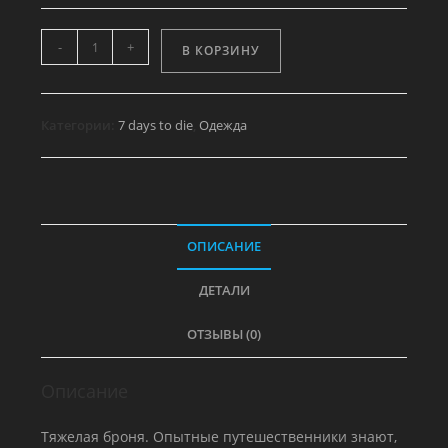
Количество
-
+
В КОРЗИНУ
товара
Набор
одежды
Категории:
7 days to die
,
Одежда
Кочевника
-
Ботинки
ОПИСАНИЕ
ДЕТАЛИ
ОТЗЫВЫ (0)
Описание
Тяжелая броня. Опытные путешественники знают,