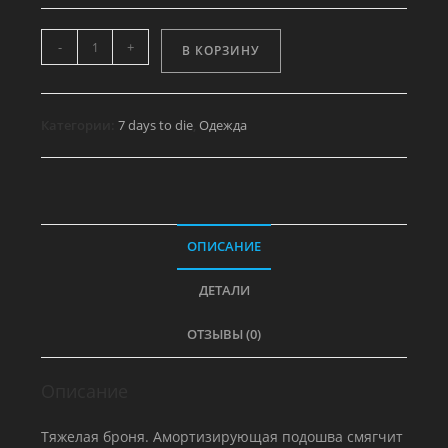
Количество
-
+
В КОРЗИНУ
товара
Набор
одежды
Категории:
7 days to die
,
Одежда
Рейдера
-
Ботинки
ОПИСАНИЕ
ДЕТАЛИ
ОТЗЫВЫ (0)
Описание
Тяжелая броня. Амортизирующая подошва смягчит