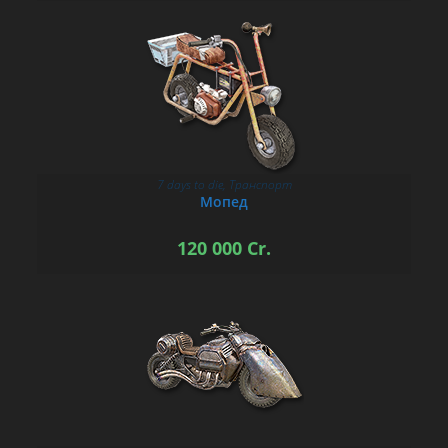
7 days to die
,
Транспорт
В КОРЗИНУ
Мопед
120 000
Cr.