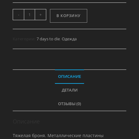
Количество
-
+
В КОРЗИНУ
товара
Набор
одежды
Категории:
7 days to die
,
Одежда
Рейдера
-
Перчатки
ОПИСАНИЕ
ДЕТАЛИ
ОТЗЫВЫ (0)
Описание
Тяжелая броня. Металлические пластины