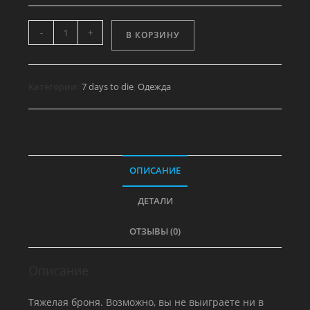
Количество
-
+
В КОРЗИНУ
товара
Набор
одежды
Категории:
7 days to die
,
Одежда
Умника
-
Головной
убор
ОПИСАНИЕ
ДЕТАЛИ
ОТЗЫВЫ (0)
Описание
Тяжелая броня. Возможно, вы не выиграете ни в