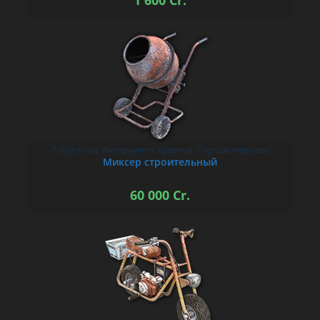
1 600
Cr.
7 days to die
,
Инструмент
,
Креатив
,
Стройматериалы
В КОРЗИНУ
Миксер строительный
60 000
Cr.