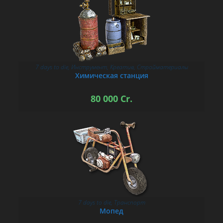
7 days to die
,
Инструмент
,
Креатив
,
Стройматериалы
В КОРЗИНУ
Химическая станция
80 000
Cr.
7 days to die
,
Транспорт
В КОРЗИНУ
Мопед