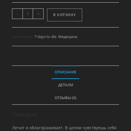
Количество
-
+
В КОРЗИНУ
товара
Набор
первой
Категории:
7 days to die
,
Медицина
медицинской
помощи
ОПИСАНИЕ
ДЕТАЛИ
ОТЗЫВЫ (0)
Описание
Лечит и облагораживает. В целом чувствуешь себя