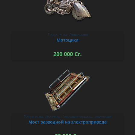
7 days to die
,
Транспорт
В КОРЗИНУ
Мотоцикл
200 000
Cr.
7 days to die
,
Креатив
,
Стройматериалы
,
электрика
В КОРЗИНУ
Мост разводной на электроприводе