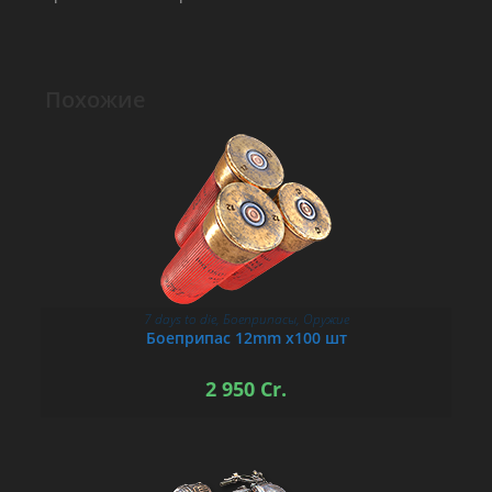
Похожие
7 days to die
,
Боеприпасы
,
Оружие
В КОРЗИНУ
Боеприпас 12mm х100 шт
2 950
Cr.