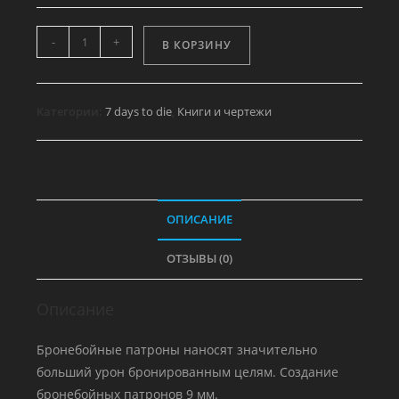
Количество
-
+
В КОРЗИНУ
товара
Пит-
пистолет,
Категории:
7 days to die
,
Книги и чертежи
том
6
Бронебойные
патроны
ОПИСАНИЕ
ОТЗЫВЫ (0)
Описание
Бронебойные патроны наносят значительно
больший урон бронированным целям. Создание
бронебойных патронов 9 мм.