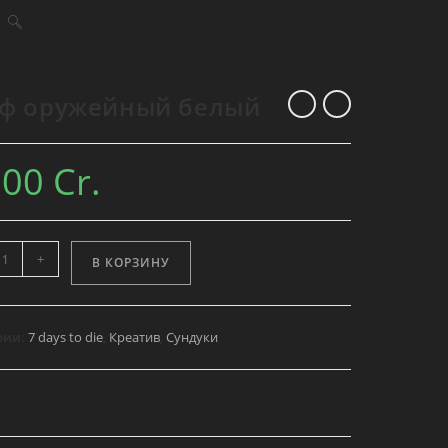
Переключить
поиск
ф оружейный белый
по
веб-
000
Cr.
сайту
ство
+
В КОРЗИНУ
йный
рии:
7 days to die
,
Креатив
,
Сундуки