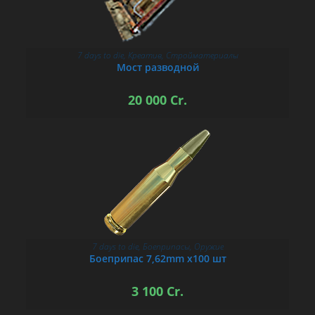
7 days to die
,
Креатив
,
Стройматериалы
В КОРЗИНУ
Мост разводной
20 000
Cr.
7 days to die
,
Боеприпасы
,
Оружие
В КОРЗИНУ
Боеприпас 7,62mm х100 шт
3 100
Cr.