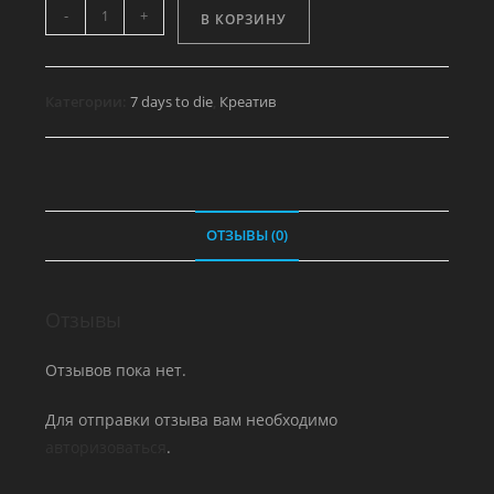
Количество
-
+
В КОРЗИНУ
товара
Собачья
будка
Категории:
7 days to die
,
Креатив
ОТЗЫВЫ (0)
Отзывы
Отзывов пока нет.
Для отправки отзыва вам необходимо
авторизоваться
.