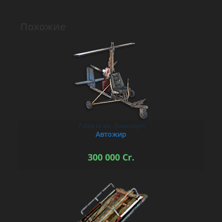
Похожие
7 days to die
,
Транспорт
В КОРЗИНУ
Автожир
300 000
Cr.