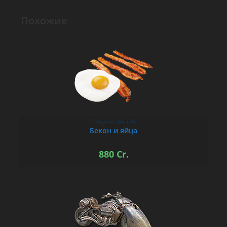
Похожие
7 days to die
,
Еда
В КОРЗИНУ
Бекон и яйца
880
Cr.