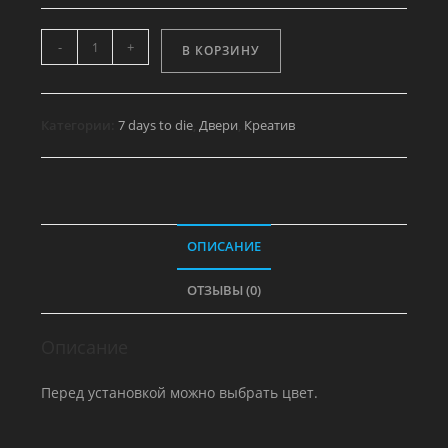
Количество
-
+
В КОРЗИНУ
товара
Стальные
ворота
Категории:
7 days to die
,
Двери
,
Креатив
гаража
3х3
с
электроподъемником
ОПИСАНИЕ
ОТЗЫВЫ (0)
Описание
Перед установкой можно выбрать цвет.