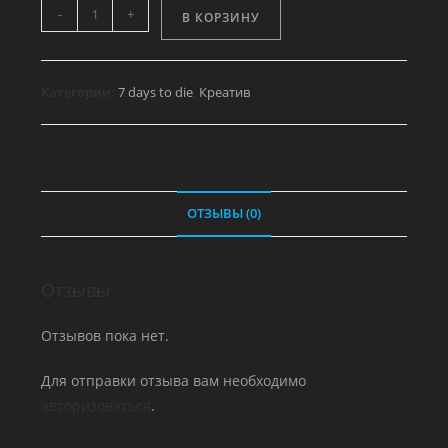
Количество
-
+
В КОРЗИНУ
товара
Стойка
для
Категории:
7 days to die
,
Креатив
боеприпасов
ОТЗЫВЫ (0)
Отзывы
Отзывов пока нет.
Для отправки отзыва вам необходимо
авторизоваться
.