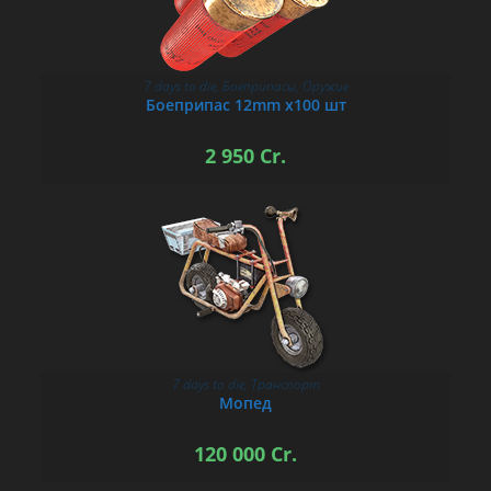
7 days to die
,
Боеприпасы
,
Оружие
В КОРЗИНУ
Боеприпас 12mm х100 шт
2 950
Cr.
7 days to die
,
Транспорт
В КОРЗИНУ
Мопед
120 000
Cr.