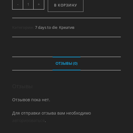
Количество
-
+
В КОРЗИНУ
товара
Тыква
Джека
Категории:
7 days to die
,
Креатив
ОТЗЫВЫ (0)
Отзывы
Отзывов пока нет.
Для отправки отзыва вам необходимо
авторизоваться
.