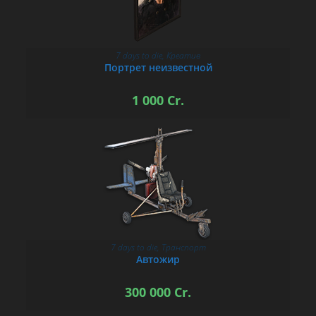
7 days to die
,
Креатив
В КОРЗИНУ
Портрет неизвестной
1 000
Cr.
7 days to die
,
Транспорт
В КОРЗИНУ
Автожир
300 000
Cr.