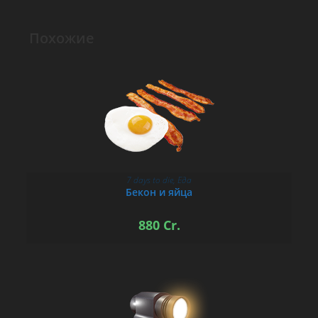
Похожие
7 days to die
,
Еда
В КОРЗИНУ
Бекон и яйца
880
Cr.