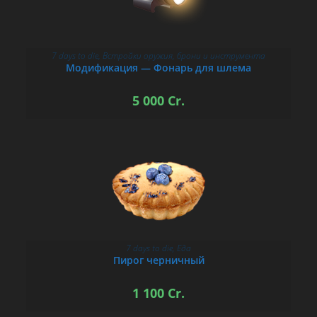
7 days to die
,
Встройки оружия, брони и инструмента
В КОРЗИНУ
Модификация — Фонарь для шлема
5 000
Cr.
7 days to die
,
Еда
В КОРЗИНУ
Пирог черничный
1 100
Cr.