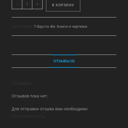
Количество
-
+
В КОРЗИНУ
товара
Bar
brawling
Категории:
7 days to die
,
Книги и чертежи
-
Killer
Instinct
ОТЗЫВЫ (0)
Отзывы
Отзывов пока нет.
Для отправки отзыва вам необходимо
авторизоваться
.