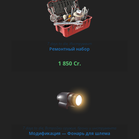
7 days to die
,
Инструмент
В КОРЗИНУ
Ремонтный набор
1 850
Cr.
7 days to die
,
Встройки оружия, брони и инструмента
В КОРЗИНУ
Модификация — Фонарь для шлема