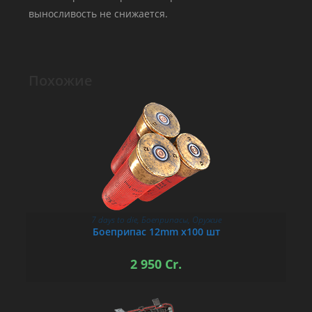
выносливость не снижается.
Похожие
7 days to die
,
Боеприпасы
,
Оружие
В КОРЗИНУ
Боеприпас 12mm х100 шт
2 950
Cr.