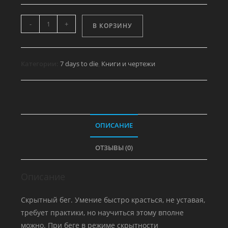
Количество
-
+
В КОРЗИНУ
товара
Great
Heist
Категории:
7 days to die
,
Книги и чертежи
-
Sprint
Sneak
Vol
6
ОПИСАНИЕ
ОТЗЫВЫ (0)
Описание
Скрытный бег. Умение быстро красться, не уставая,
требует практики, но научиться этому вполне
можно. При беге в режиме скрытности