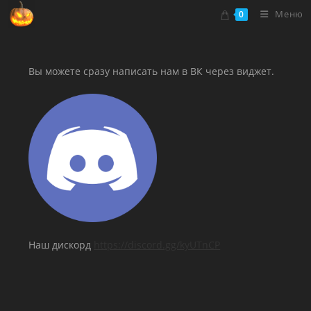
Перейти
Меню
0
к
содержимому
Вы можете сразу написать нам в ВК через виджет.
Наш дискорд
https://discord.gg/kyUTnCP